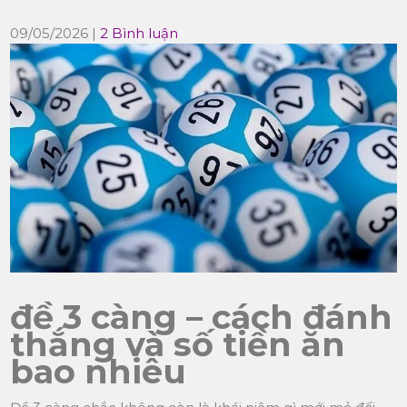
09/05/2026
|
2 Bình luận
đề 3 càng – cách đánh
thắng và số tiền ăn
bao nhiêu