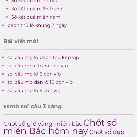
Số kết quả miền bắc
Số kết quả miền trung
Số kết quả miền nam
bạch thủ lô khung 2 ngày
Bài viết mới
soi cầu mb lô bạch thủ kép víp
soi cầu mb cặp 3 càng víp
soi cầu mb lô 8 con víp
soi cầu mb dàn lô 10 con víp
soi cầu mb lô 6 con víp
xsmb soi cầu 3 càng
Chốt số
Chốt số giờ vàng miền bắc
miền Bắc hôm nay
Chốt số đẹp