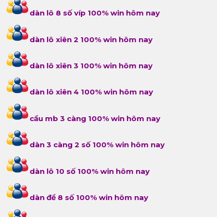
dàn lô 8 số víp 100% win hôm nay
dàn lô xiên 2 100% win hôm nay
dàn lô xiên 3 100% win hôm nay
dàn lô xiên 4 100% win hôm nay
cầu mb 3 càng 100% win hôm nay
dàn 3 càng 2 số 100% win hôm nay
dàn lô 10 số 100% win hôm nay
dàn đề 8 số 100% win hôm nay