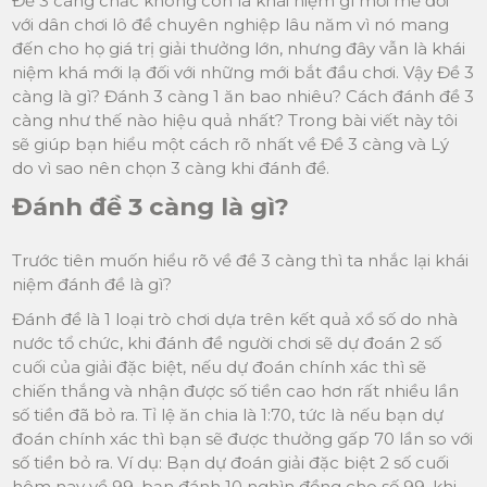
Đề 3 càng chắc không còn là khái niệm gì mới mẻ đối
với dân chơi lô đề chuyên nghiệp lâu năm vì nó mang
đến cho họ giá trị giải thưởng lớn, nhưng đây vẫn là khái
niệm khá mới lạ đối với những mới bắt đầu chơi. Vậy Đề 3
càng là gì? Đánh 3 càng 1 ăn bao nhiêu? Cách đánh đề 3
càng như thế nào hiệu quả nhất? Trong bài viết này tôi
sẽ giúp bạn hiểu một cách rõ nhất về Đề 3 càng và Lý
do vì sao nên chọn 3 càng khi đánh đề.
Đánh đề 3 càng là gì?
Trước tiên muốn hiểu rõ về đề 3 càng thì ta nhắc lại khái
niệm đánh đề là gì?
Đánh đề là 1 loại trò chơi dựa trên kết quả xổ số do nhà
nước tổ chức, khi đánh đề người chơi sẽ dự đoán 2 số
cuối của giải đặc biệt, nếu dự đoán chính xác thì sẽ
chiến thắng và nhận được số tiền cao hơn rất nhiều lần
số tiền đã bỏ ra. Tỉ lệ ăn chia là 1:70, tức là nếu bạn dự
đoán chính xác thì bạn sẽ được thưởng gấp 70 lần so với
số tiền bỏ ra. Ví dụ: Bạn dự đoán giải đặc biệt 2 số cuối
hôm nay về 99, bạn đánh 10 nghìn đồng cho số 99, khi