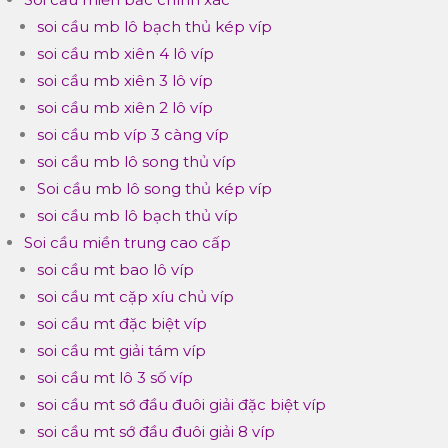
soi cầu mb lô bạch thủ kép víp
soi cầu mb xiên 4 lô víp
soi cầu mb xiên 3 lô víp
soi cầu mb xiên 2 lô víp
soi cầu mb víp 3 càng víp
soi cầu mb lô song thủ víp
Soi cầu mb lô song thủ kép víp
soi cầu mb lô bạch thủ víp
Soi cầu miền trung cao cấp
soi cầu mt bao lô víp
soi cầu mt cặp xíu chủ víp
soi cầu mt đặc biệt víp
soi cầu mt giải tám víp
soi cầu mt lô 3 số víp
soi cầu mt sớ đầu đuôi giải đặc biệt víp
soi cầu mt sớ đầu đuôi giải 8 víp