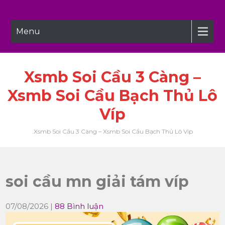
Skip
to
content
Menu
Xsmb Soi Cầu 3 Càng –
Xsmb Soi Cầu Bạch Thủ Lô
Víp
.xsmb Soi Cầu 3 Càng – Xsmb Soi Cầu Bạch Thủ Lô Víp
soi cầu mn giải tám víp
07/08/2026
|
88 Bình luận