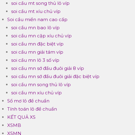
soi cầu mt song thủ lô víp
soi cầu mt xíu chủ víp
Soi cầu miền nam cao cấp
soi cầu mn bao lô víp
soi cầu mn cặp xíu chủ víp
soi cầu mn đặc biệt víp
soi cầu mn giải tám víp
soi cầu mn lô 3 số víp
soi cầu mn sớ đầu đuôi giải 8 víp
soi cầu mn sớ đầu đuôi giải đặc biệt víp
soi cầu mn song thủ lô víp
soi cầu mn xíu chủ víp
Sổ mơ lô đề chuẩn
Tính toán lô đề chuẩn
KẾT QUẢ XS
XSMB
XSMN