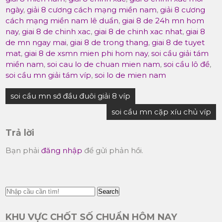
ngày
,
giải 8 cương cách mạng miền nam
,
giải 8 cương
cách mạng miền nam lê duẩn
,
giai 8 de 24h mn hom
nay
,
giai 8 de chinh xac
,
giai 8 de chinh xac nhat
,
giai 8
de mn ngay mai
,
giai 8 de trong thang
,
giai 8 de tuyet
mat
,
giai 8 de xsmn mien phi hom nay
,
soi cầu giải tám
miền nam
,
soi cau lo de chuan mien nam
,
soi cầu lô đề
,
soi cầu mn giải tám víp
,
soi lo de mien nam
Điều
soi cầu mn sớ đầu đuôi giải 8 víp
hướng
soi cầu mn cặp xíu chủ víp
bài
Trả lời
viết
Bạn phải
đăng nhập
để gửi phản hồi.
Search
KHU VỰC CHỐT SỐ CHUẨN HÔM NAY