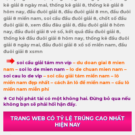
kê giải 8 ngày mai, thống kê giải 8, thống kê giải 8
hôm nay, đầu đuôi giải 8, đầu đuôi giải 8 mn, đầu đuôi
giải 8 miền nam, soi cầu đầu đuôi giải 8, chốt số đầu
đuôi giải 8, xem đầu đâu giải 8, đầu đuôi giải 8 hôm
nay, đầu đuôi giải 8 vé số, kết quả đầu đuôi giải 8,
thống kê đầu đuôi giải 8 hôm nay, thống kê đầu đuôi
giải 8 ngày mai, đầu đuôi giải 8 xổ số miền nam, đầu
đuôi giải 8 xsmn
soi cầu giải tám mn víp
– du doan giai 8 mien
nam –
soi lo de mien nam
– lo de chuan mien nam –
soi cau lo de vip
– soi cầu giải tám miền nam – lô
miền nam đẹp nhất – cách ăn lô đề miền nam – cầu lô
miền nam miễn phí
✯ Cơ hội phát tài có một không hai. Đừng bỏ qua nếu
không bạn sẽ phải hối hận đấy.
TRANG WEB CÓ TỶ LỆ TRÚNG CAO NHẤT
HIỆN NAY