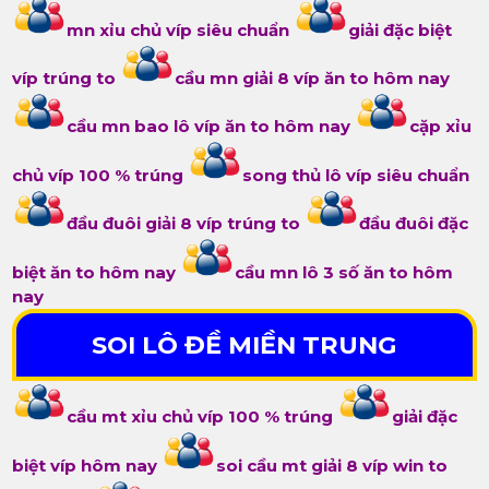
mn xỉu chủ víp siêu chuẩn
giải đặc biệt
víp trúng to
cầu mn giải 8 víp ăn to hôm nay
cầu mn bao lô víp ăn to hôm nay
cặp xỉu
chủ víp 100 % trúng
song thủ lô víp siêu chuẩn
đầu đuôi giải 8 víp trúng to
đầu đuôi đặc
biệt ăn to hôm nay
cầu mn lô 3 số ăn to hôm
nay
SOI LÔ ĐỀ MIỀN TRUNG
cầu mt xỉu chủ víp 100 % trúng
giải đặc
biệt víp hôm nay
soi cầu mt giải 8 víp win to