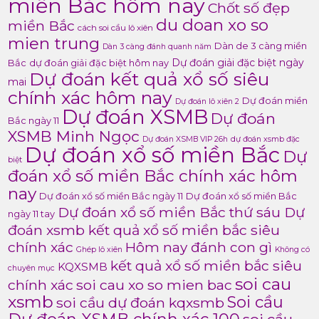
miền Bắc hôm nay
Chốt số đẹp
du doan xo so
miền Bắc
cách soi cầu lô xiên
mien trung
Dàn de 3 càng miền
Dàn 3 càng đánh quanh năm
Dự đoán giải đặc biệt ngày
Bắc
dự đoán giải đặc biệt hôm nay
Dự đoán kết quả xổ số siêu
mai
chính xác hôm nay
Dự đoán miền
Dự đoán lô xiên 2
Dự đoán XSMB
Dự đoán
Bắc ngày 11
XSMB Minh Ngọc
Dự đoán XSMB VIP 26h
dự đoán xsmb đặc
Dự đoán xổ số miền Bắc
Dự
biệt
đoán xổ số miền Bắc chính xác hôm
nay
Dự đoán xổ số miền Bắc ngày 11
Dự đoán xổ số miền Bắc
Dự đoán xổ số miền Bắc thứ sáu Dự
ngày 11 tay
đoán xsmb kết quả xổ số miền bắc siêu
chính xác
Hôm nay đánh con gì
Ghép lô xiên
Không có
kết quả xổ số miền bắc siêu
KQXSMB
chuyên mục
soi cau
chính xác
soi cau xo so mien bac
xsmb
Soi cầu
soi cầu dự đoán kqxsmb