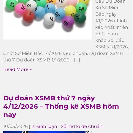
Cầu Dự Đoán
Xổ Số Miền
Bắc ngày
1/1/2026 chính
xác nhất, miễn
phí. Tham
khảo Soi Cầu
XSMB 1/1/2026,
Chốt Số Miền Bắc 1/1/2026 siêu chuẩn. Dự đoán XSMB
thứ 7 Dự đoán XSMB 1/1/2026 – […]
Read More »
Dự đoán XSMB thứ 7 ngày
4/12/2026 – Thống kê XSMB hôm
nay
10/05/2026
|
2 Bình luận
|
Sổ mơ lô đề chuẩn