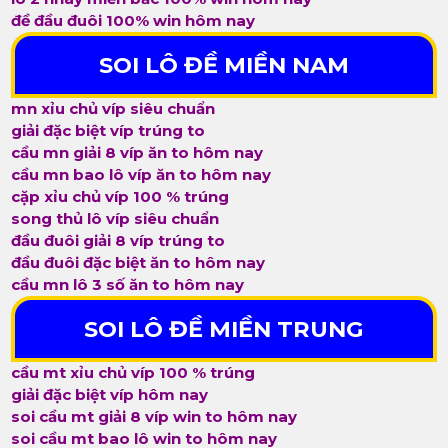
đề đầu đuôi 100% win hôm nay
SOI LÔ ĐỀ MIỀN NAM
mn xỉu chủ víp siêu chuẩn
giải đặc biệt víp trúng to
cầu mn giải 8 víp ăn to hôm nay
cầu mn bao lô víp ăn to hôm nay
cặp xỉu chủ víp 100 % trúng
song thủ lô víp siêu chuẩn
đầu đuôi giải 8 víp trúng to
đầu đuôi đặc biệt ăn to hôm nay
cầu mn lô 3 số ăn to hôm nay
SOI LÔ ĐỀ MIỀN TRUNG
cầu mt xỉu chủ víp 100 % trúng
giải đặc biệt víp hôm nay
soi cầu mt giải 8 víp win to hôm nay
soi cầu mt bao lô win to hôm nay