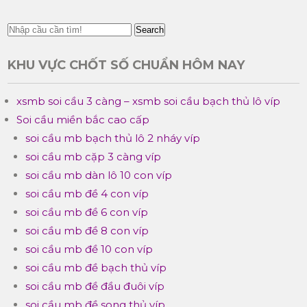
Search
KHU VỰC CHỐT SỐ CHUẨN HÔM NAY
xsmb soi cầu 3 càng – xsmb soi cầu bạch thủ lô víp
Soi cầu miền bắc cao cấp
soi cầu mb bạch thủ lô 2 nháy víp
soi cầu mb cặp 3 càng víp
soi cầu mb dàn lô 10 con víp
soi cầu mb đề 4 con víp
soi cầu mb đề 6 con víp
soi cầu mb đề 8 con víp
soi cầu mb đề 10 con víp
soi cầu mb đề bạch thủ víp
soi cầu mb đề đầu đuôi víp
soi cầu mb đề song thủ víp