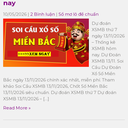
nay
10/05/2026
|
2 Bình luận
|
Sổ mơ lô đề chuẩn
Dự đoán
XSMB thứ 7
ngày 13/11/2026
– Thống kê
XSMB hôm
nay. Dự Đoán
XSMB 13/11. Soi
Cầu Dự Đoán
Xổ Số Miền
Bắc ngày 13/11/2026 chính xác nhất, miễn phí. Tham
khảo Soi Cầu XSMB 13/11/2026, Chốt Số Miền Bắc
13/11/2026 siêu chuẩn. Dự đoán XSMB thứ 7 Dự đoán
XSMB 13/11/2026 – […]
Read More »