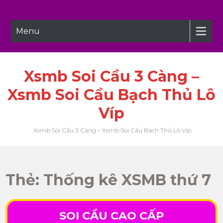
Skip
to
content
Menu
Xsmb Soi Cầu 3 Càng –
Xsmb Soi Cầu Bạch Thủ Lô
Víp
.xsmb Soi Cầu 3 Càng – Xsmb Soi Cầu Bạch Thủ Lô Víp
Thẻ:
Thống kê XSMB thứ 7
SOI CẦU CAO CẤP