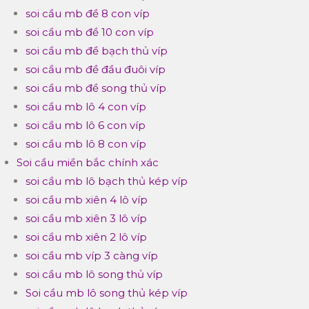
soi cầu mb đề 8 con víp
soi cầu mb đề 10 con víp
soi cầu mb đề bạch thủ víp
soi cầu mb đề đầu đuôi víp
soi cầu mb đề song thủ víp
soi cầu mb lô 4 con víp
soi cầu mb lô 6 con víp
soi cầu mb lô 8 con víp
Soi cầu miền bắc chính xác
soi cầu mb lô bạch thủ kép víp
soi cầu mb xiên 4 lô víp
soi cầu mb xiên 3 lô víp
soi cầu mb xiên 2 lô víp
soi cầu mb víp 3 càng víp
soi cầu mb lô song thủ víp
Soi cầu mb lô song thủ kép víp