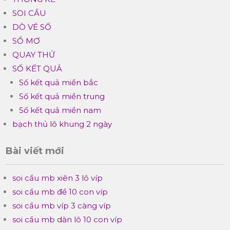
SOI CẦU
DÒ VÉ SỐ
SỔ MƠ
QUAY THỬ
SỐ KẾT QUẢ
Số kết quả miền bắc
Số kết quả miền trung
Số kết quả miền nam
bạch thủ lô khung 2 ngày
Bài viết mới
soi cầu mb xiên 3 lô víp
soi cầu mb đề 10 con víp
soi cầu mb víp 3 càng víp
soi cầu mb dàn lô 10 con víp