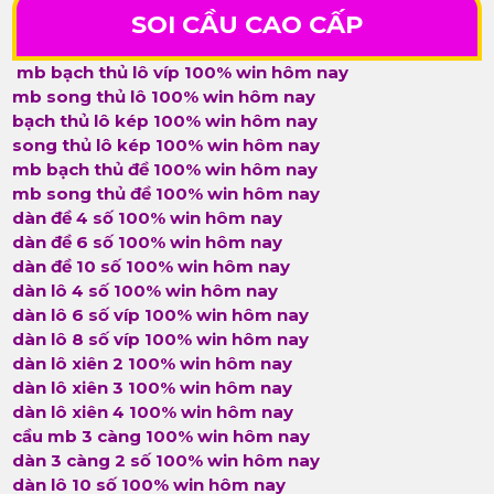
SOI CẦU CAO CẤP
mb bạch thủ lô víp 100% win hôm nay
mb song thủ lô 100% win hôm nay
bạch thủ lô kép 100% win hôm nay
song thủ lô kép 100% win hôm nay
mb bạch thủ đề 100% win hôm nay
mb song thủ đề 100% win hôm nay
dàn đề 4 số 100% win hôm nay
dàn đề 6 số 100% win hôm nay
dàn đề 10 số 100% win hôm nay
dàn lô 4 số 100% win hôm nay
dàn lô 6 số víp 100% win hôm nay
dàn lô 8 số víp 100% win hôm nay
dàn lô xiên 2 100% win hôm nay
dàn lô xiên 3 100% win hôm nay
dàn lô xiên 4 100% win hôm nay
cầu mb 3 càng 100% win hôm nay
dàn 3 càng 2 số 100% win hôm nay
dàn lô 10 số 100% win hôm nay