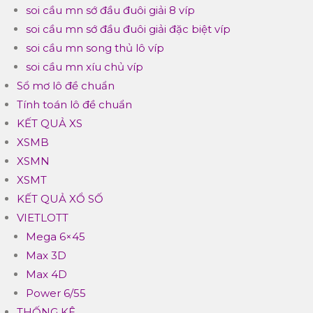
soi cầu mn sớ đầu đuôi giải 8 víp
soi cầu mn sớ đầu đuôi giải đặc biệt víp
soi cầu mn song thủ lô víp
soi cầu mn xíu chủ víp
Sổ mơ lô đề chuẩn
Tính toán lô đề chuẩn
KẾT QUẢ XS
XSMB
XSMN
XSMT
KẾT QUẢ XỔ SỐ
VIETLOTT
Mega 6×45
Max 3D
Max 4D
Power 6/55
THỐNG KÊ