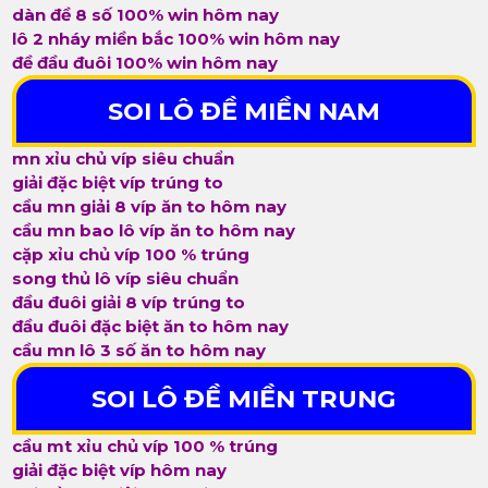
dàn đề 8 số 100% win hôm nay
lô 2 nháy miền bắc 100% win hôm nay
đề đầu đuôi 100% win hôm nay
SOI LÔ ĐỀ MIỀN NAM
mn xỉu chủ víp siêu chuẩn
giải đặc biệt víp trúng to
cầu mn giải 8 víp ăn to hôm nay
cầu mn bao lô víp ăn to hôm nay
cặp xỉu chủ víp 100 % trúng
song thủ lô víp siêu chuẩn
đầu đuôi giải 8 víp trúng to
đầu đuôi đặc biệt ăn to hôm nay
cầu mn lô 3 số ăn to hôm nay
SOI LÔ ĐỀ MIỀN TRUNG
cầu mt xỉu chủ víp 100 % trúng
giải đặc biệt víp hôm nay