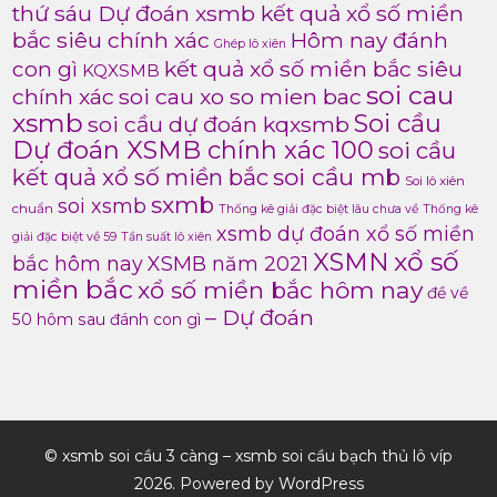
thứ sáu Dự đoán xsmb kết quả xổ số miền
bắc siêu chính xác
Hôm nay đánh
Ghép lô xiên
kết quả xổ số miền bắc siêu
con gì
KQXSMB
soi cau
chính xác
soi cau xo so mien bac
xsmb
Soi cầu
soi cầu dự đoán kqxsmb
Dự đoán XSMB chính xác 100
soi cầu
kết quả xổ số miền bắc
soi cầu mb
Soi lô xiên
sxmb
soi xsmb
chuẩn
Thống kê giải đặc biệt lâu chưa về
Thống kê
xsmb dự đoán xổ số miền
giải đặc biệt về 59
Tần suất lô xiên
xổ số
XSMN
bắc hôm nay
XSMB năm 2021
miền bắc
xổ số miền bắc hôm nay
đề về
– Dự đoán
50 hôm sau đánh con gì
©
xsmb soi cầu 3 càng – xsmb soi cầu bạch thủ lô víp
2026. Powered by WordPress